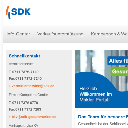
Info-Center
Verkaufsunterstützung
Kampagnen & We
Aktuelle Informationen
Newsletter Abo
Gesundheitsdienstleistungen
Schnellkontakt
Änderung E-Mail-Adresse
Vermittlerservice
T. 0711 7372-7140
Fax 0711 7372-7240
Bestell- & Download-Center
Download Angebots-Software
vermittlerservice@sdk.de
FirmenKompetenzCenter
T. 0711 7372 6778
Exklusiv-Links auf Ihrer Websit
Kampagnen
Fax 0711 7372 7283
Das Team für bessere 
bkv@sdk-gesundwerker.de
Gesundheit ist der Schlüssel 
Vertragsservice KV